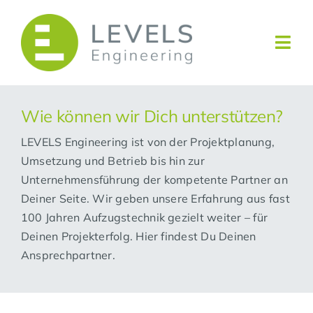
Zum
Inhalt
springen
Togg
Navi
Leistungen
Wie können wir Dich unterstützen?
Unternehmen
LEVELS Engineering ist von der Projektplanung,
Umsetzung und Betrieb bis hin zur
News
Unternehmensführung der kompetente Partner an
Deiner Seite. Wir geben unsere Erfahrung aus fast
Downloads
100 Jahren Aufzugstechnik gezielt weiter – für
Deinen Projekterfolg. Hier findest Du Deinen
Referenzen
Ansprechpartner.
Karriere
Kontakt